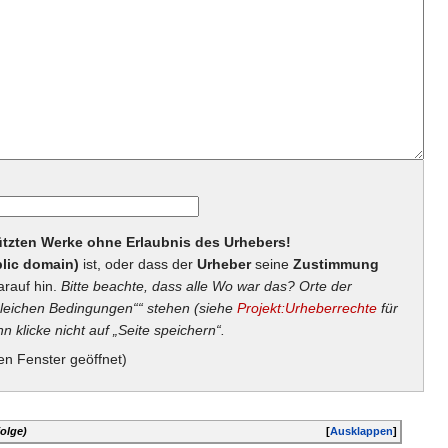
hützten Werke ohne Erlaubnis des Urhebers!
lic domain)
ist, oder dass der
Urheber
seine
Zustimmung
arauf hin.
Bitte beachte, dass alle Wo war das? Orte der
eichen Bedingungen““ stehen (siehe
Projekt:Urheberrechte
für
n klicke nicht auf „Seite speichern“.
en Fenster geöffnet)
olge)
[
Ausklappen
]