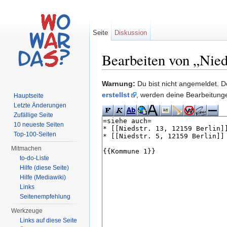
Seite
Diskussion
Bearbeiten von „Nied
Wechseln zu:
Navigation
,
Suche
Warnung:
Du bist nicht angemeldet. De
erstellst
, werden deine Bearbeitun
Hauptseite
Letzte Änderungen
Zufällige Seite
10 neueste Seiten
Top-100-Seiten
Mitmachen
to-do-Liste
Hilfe (diese Seite)
Hilfe (Mediawiki)
Links
Seitenempfehlung
Werkzeuge
Links auf diese Seite