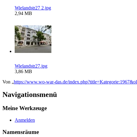
Wielandstr27 2.jpg
2,94 MB
Wielandstr27.jpg
3,86 MB
Von „
https://www.wo-war-das.de/index.php?title=Kategorie:1967&o
Navigationsmenü
Meine Werkzeuge
Anmelden
Namensräume